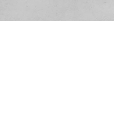
Kurfürstendamm 72
D-10709 Berlin
T: +49 30 235958480
F: +49 30 235958490